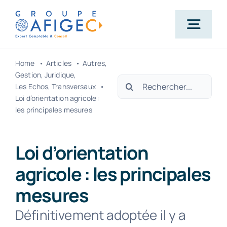
Passer
au
Togg
contenu
Navig
Home
Articles
Autres
Accueil
Gestion
Juridique
Rechercher:
Les Echos
Transversaux
Loi d’orientation agricole :
Qui-sommes-nous ?
les principales mesures
Nos métiers
Loi d’orientation
agricole : les principales
Actualités
mesures
Définitivement adoptée il y a
Carrière