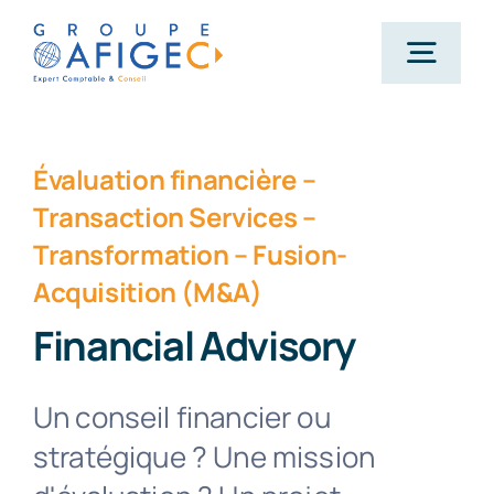
Passer
au
Togg
contenu
Navig
Accueil
Évaluation financière –
Transaction Services –
Qui-sommes-nous ?
Transformation – Fusion-
Acquisition (M&A)
Nos métiers
Financial Advisory
Actualités
Un conseil financier ou
stratégique ? Une mission
Carrière