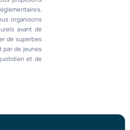
églementaires,
nous organisons
turels avant de
réer de superbes
t par de jeunes
quotidien et de