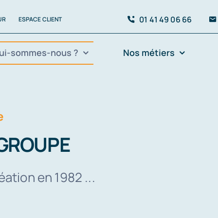
01 41 49 06 66
UR
ESPACE CLIENT
ui-sommes-nous ?
Nos métiers
e
 GROUPE
éation en 1982 ...