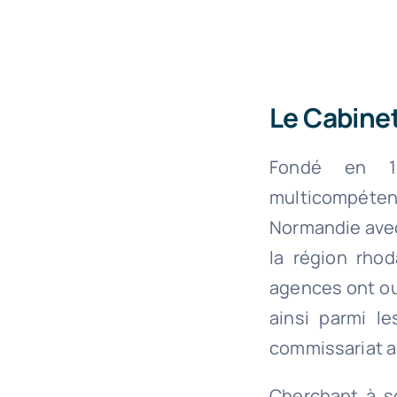
Le Cabine
Fondé en 19
multicompéten
Normandie avec 
la région rhod
agences ont ou
ainsi parmi l
commissariat 
Cherchant à so