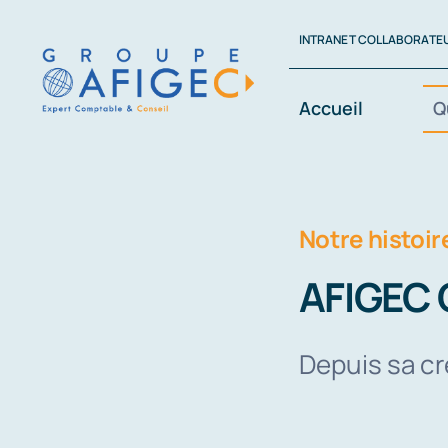
Passer
INTRANET COLLABORATE
au
contenu
Accueil
Q
Notre histoir
AFIGEC
Depuis sa cr