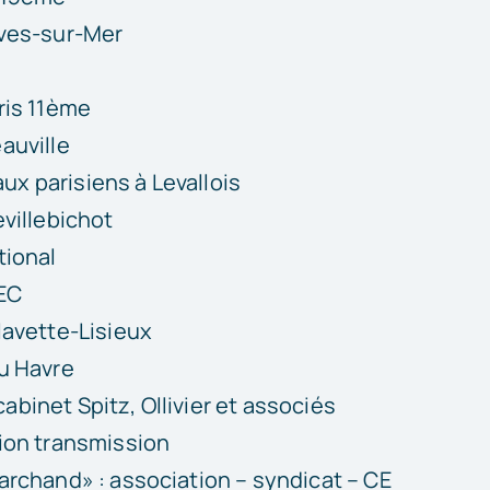
ives-sur-Mer
ris 11ème
auville
 parisiens à Levallois
villebichot
tional
AEC
lavette-Lisieux
u Havre
binet Spitz, Ollivier et associés
ion transmission
archand» : association – syndicat – CE