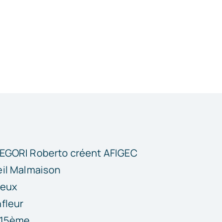
EGORI Roberto créent AFIGEC
eil Malmaison
ieux
fleur
s 15ème