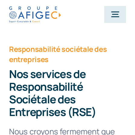
Passer
au
Togg
contenu
Navig
Accueil
Responsabilité sociétale des
entreprises
Qui-sommes-nous ?
Nos services de
Responsabilité
Nos métiers
Sociétale des
Actualités
Entreprises (RSE)
Nous croyons fermement que
Carrière