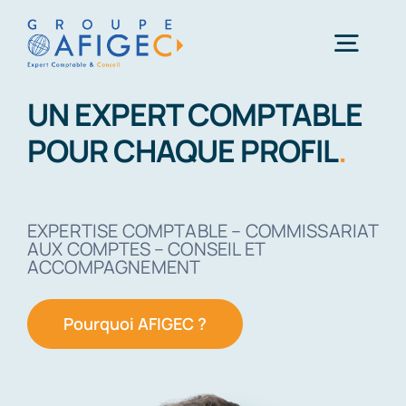
Passer
au
Togg
contenu
Navig
UN EXPERT COMPTABLE
Accueil
POUR CHAQUE PROFIL
.
Qui-sommes-nous ?
EXPERTISE COMPTABLE – COMMISSARIAT
AUX COMPTES – CONSEIL ET
Nos métiers
ACCOMPAGNEMENT
Pourquoi AFIGEC ?
Actualités
Carrière