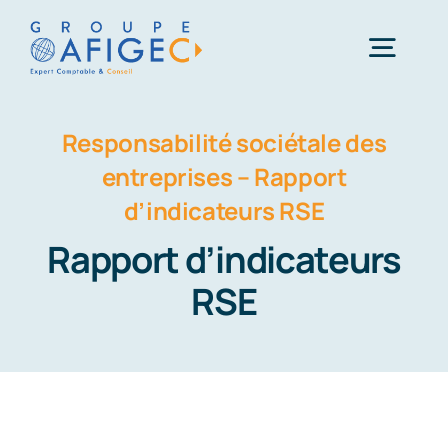
Passer
au
Togg
contenu
Navig
Responsabilité sociétale des
Accueil
entreprises – Rapport
d’indicateurs RSE
Qui-sommes-nous ?
Rapport d’indicateurs
Nos métiers
RSE
Actualités
Carrière