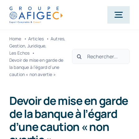
Passer
au
Togg
contenu
Navig
Home
Articles
Autres
Accueil
Gestion
Juridique
Rechercher:
Les Echos
Devoir de mise en garde de
Qui-sommes-nous ?
la banque à l’égard d’une
caution « non avertie »
Nos métiers
Devoir de mise en garde
de la banque à l’égard
Actualités
d’une caution « non
Carrière