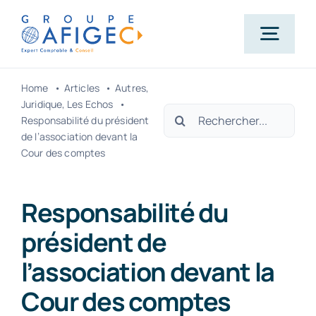
Passer
au
Togg
contenu
Navig
Home
Articles
Autres
Accueil
Juridique
Les Echos
Rechercher:
Responsabilité du président
de l’association devant la
Qui-sommes-nous ?
Cour des comptes
Nos métiers
Responsabilité du
président de
Actualités
l’association devant la
Cour des comptes
Carrière