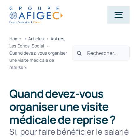
Passer
au
Togg
contenu
Navig
Home
Articles
Autres
Accueil
Les Echos
Social
Rechercher:
Quand devez-vous organiser
une visite médicale de
Qui-sommes-nous ?
reprise ?
Nos métiers
Quand devez-vous
organiser une visite
Actualités
médicale de reprise ?
Si, pour faire bénéficier le salarié
Carrière