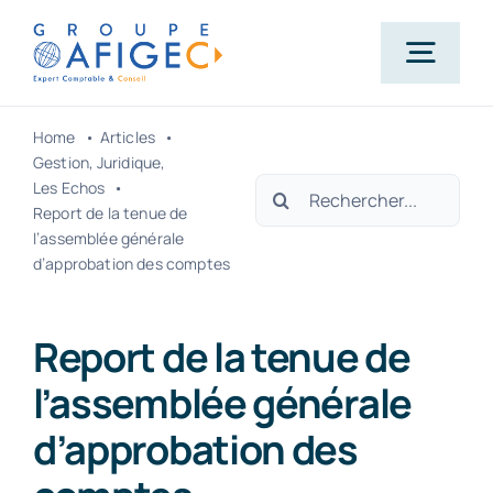
Passer
au
Togg
contenu
Navig
Home
Articles
Accueil
Gestion
Juridique
Rechercher:
Les Echos
Report de la tenue de
Qui-sommes-nous ?
l’assemblée générale
d’approbation des comptes
Nos métiers
Report de la tenue de
l’assemblée générale
Actualités
d’approbation des
Carrière