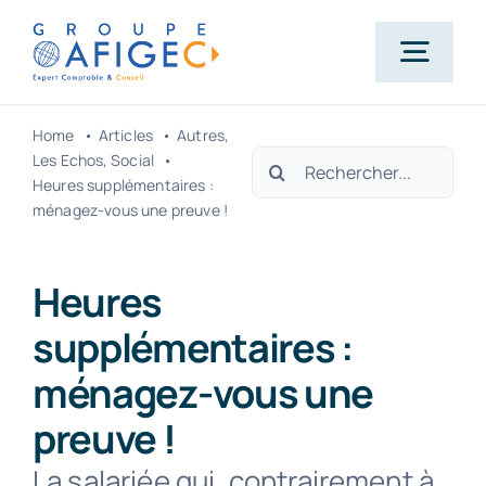
Passer
au
Togg
contenu
Navig
Home
Articles
Autres
Accueil
Rechercher:
Les Echos
Social
Heures supplémentaires :
ménagez-vous une preuve !
Qui-sommes-nous ?
Heures
Nos métiers
supplémentaires :
ménagez-vous une
Actualités
preuve !
Carrière
La salariée qui, contrairement à