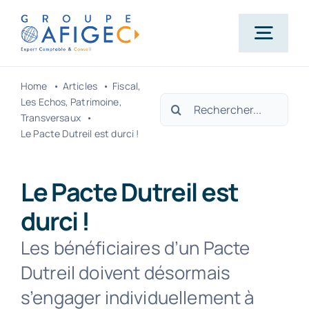
Passer
au
Togg
contenu
Navig
Home
Articles
Fiscal
Accueil
Rechercher:
Les Echos
Patrimoine
Transversaux
Le Pacte Dutreil est durci !
Qui-sommes-nous ?
Le Pacte Dutreil est
Nos métiers
durci !
Les bénéficiaires d’un Pacte
Actualités
Dutreil doivent désormais
s’engager individuellement à
Carrière