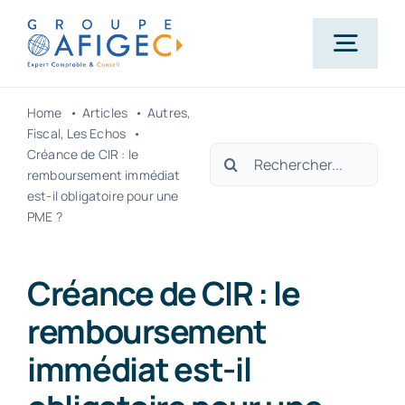
Passer
au
Togg
contenu
Navig
Home
Articles
Autres
Accueil
Fiscal
Les Echos
Rechercher:
Créance de CIR : le
remboursement immédiat
Qui-sommes-nous ?
est-il obligatoire pour une
PME ?
Nos métiers
Créance de CIR : le
remboursement
Actualités
immédiat est-il
Carrière