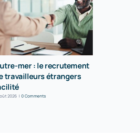
utre-mer : le recrutement
Incendies
e travailleurs étrangers
peuvent r
acilité
partielle
août 2026
|
0 Comments
5 août 2026
|
0 