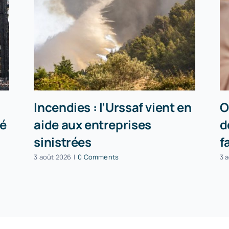
Incendies : l’Urssaf vient en
O
té
aide aux entreprises
d
sinistrées
f
3 août 2026
|
0 Comments
3 