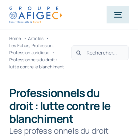
Passer
au
Togg
contenu
Navig
Home
Articles
Accueil
Les Echos
Profession
Rechercher:
Profession Juridique
Professionnels du droit :
Qui-sommes-nous ?
lutte contre le blanchiment
Nos métiers
Professionnels du
droit : lutte contre le
Actualités
blanchiment
Les professionnels du droit
Carrière