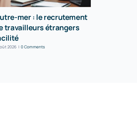
utre-mer : le recrutement
Incendies
e travailleurs étrangers
peuvent r
acilité
partielle
août 2026
|
0 Comments
5 août 2026
|
0 