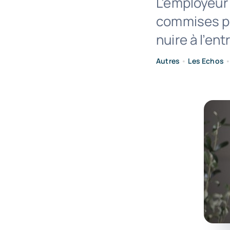
L’employeur 
commises par
nuire à l’ent
Autres
•
Les Echos