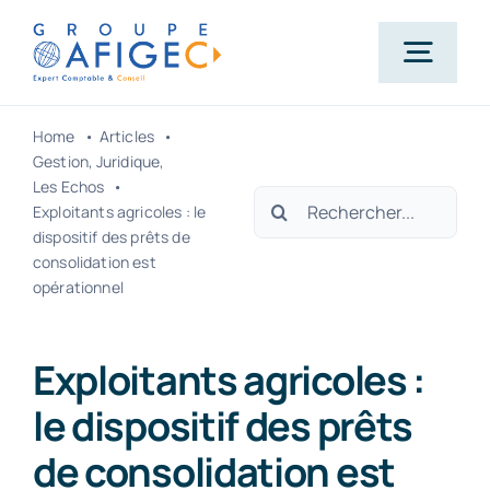
Passer
au
Togg
contenu
Navig
Home
Articles
Accueil
Gestion
Juridique
Les Echos
Rechercher:
Exploitants agricoles : le
Qui-sommes-nous ?
dispositif des prêts de
consolidation est
opérationnel
Nos métiers
Exploitants agricoles :
Actualités
le dispositif des prêts
de consolidation est
Carrière