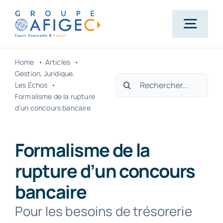
Passer
au
Togg
contenu
Navig
Home
Articles
Accueil
Gestion
Juridique
Rechercher:
Les Echos
Formalisme de la rupture
Qui-sommes-nous ?
d’un concours bancaire
Nos métiers
Formalisme de la
rupture d’un concours
Actualités
bancaire
Pour les besoins de trésorerie
Carrière