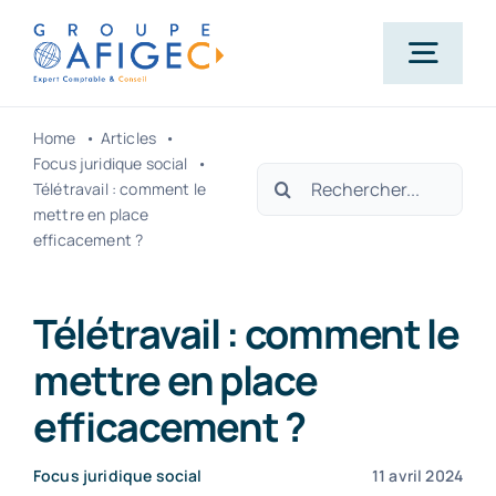
Passer
au
Togg
contenu
Navig
Home
Articles
Accueil
Focus juridique social
Rechercher:
Télétravail : comment le
mettre en place
Qui-sommes-nous ?
efficacement ?
Nos métiers
Télétravail : comment le
mettre en place
Actualités
efficacement ?
Carrière
Focus juridique social
11 avril 2024