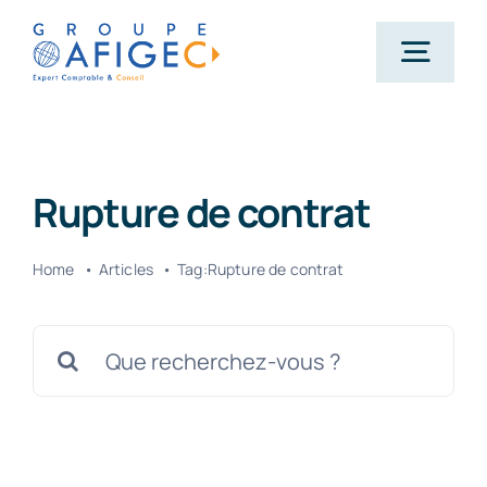
Passer
au
Togg
contenu
Navig
Accueil
Rupture de contrat
Qui-sommes-nous ?
Home
Articles
Tag:
Rupture de contrat
Nos métiers
Rechercher:
Actualités
Carrière