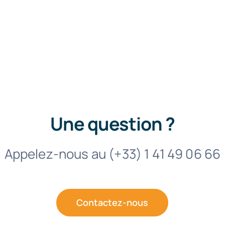
Exploitants agricoles : les modalités d’accès à Telepac sont simplifiées
Une question ?
Appelez-nous au (+33) 1 41 49 06 66
Contactez-nous