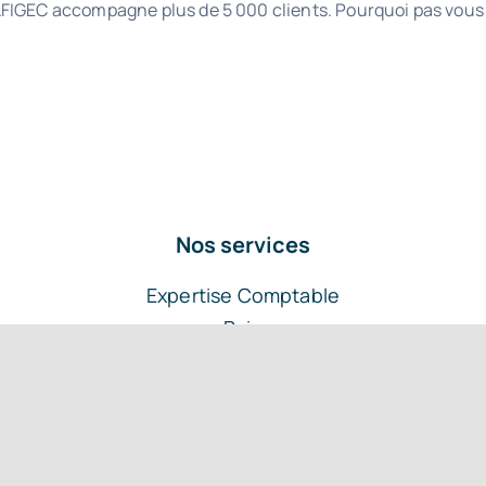
FIGEC accompagne plus de 5 000 clients. Pourquoi pas vous
Nos services
L’occultation de l’adresse personnelle des dirigeants au RCS
Expertise Comptable
Paie
Ressources Humaines
Contrôle de gestion
Juridique
Financial Advisory