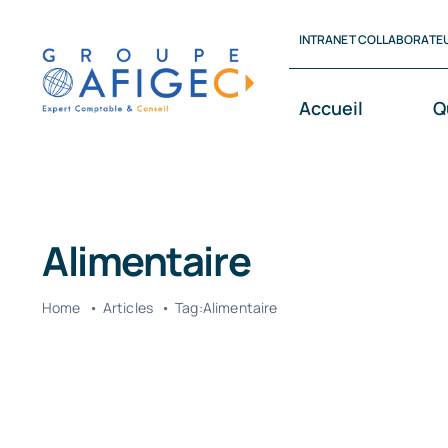
Passer
INTRANET COLLABORATE
au
contenu
Accueil
Q
Alimentaire
Home
Articles
Tag:
Alimentaire