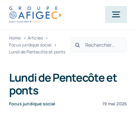
Passer
au
Togg
contenu
Navig
Home
Articles
Rechercher:
Accueil
Focus juridique social
Lundi de Pentecôte et ponts
Qui-sommes-nous ?
Lundi de Pentecôte et
ponts
Nos métiers
Focus juridique social
19 mai 2026
Actualités
Carrière