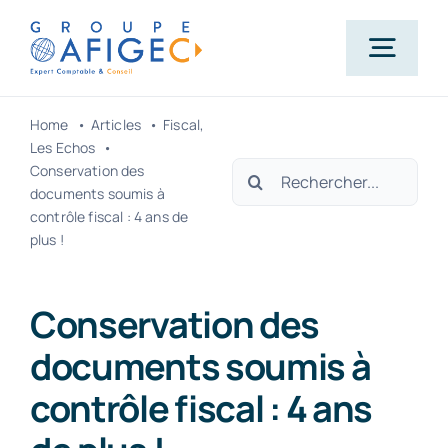
Passer
au
Togg
contenu
Navig
Home
Articles
Fiscal
Accueil
Les Echos
Rechercher:
Conservation des
documents soumis à
Qui-sommes-nous ?
contrôle fiscal : 4 ans de
plus !
Nos métiers
Conservation des
documents soumis à
Actualités
contrôle fiscal : 4 ans
Carrière