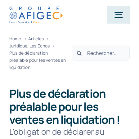
Passer
au
Togg
contenu
Navig
Home
Articles
Accueil
Juridique
Les Echos
Rechercher:
Plus de déclaration
préalable pour les ventes en
Qui-sommes-nous ?
liquidation !
Nos métiers
Plus de déclaration
préalable pour les
Actualités
ventes en liquidation !
L’obligation de déclarer au
Carrière