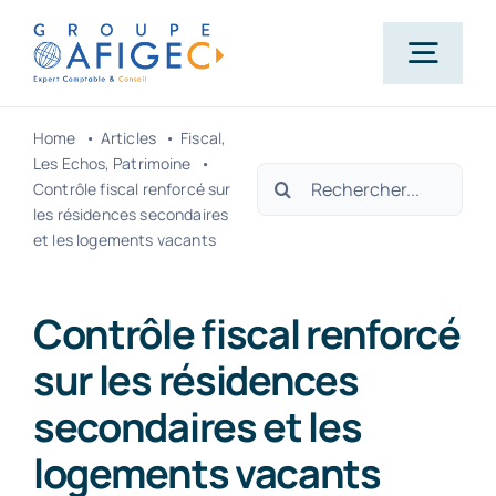
Passer
au
Togg
contenu
Navig
Home
Articles
Fiscal
Accueil
Les Echos
Patrimoine
Rechercher:
Contrôle fiscal renforcé sur
les résidences secondaires
Qui-sommes-nous ?
et les logements vacants
Nos métiers
Contrôle fiscal renforcé
sur les résidences
Actualités
secondaires et les
logements vacants
Carrière