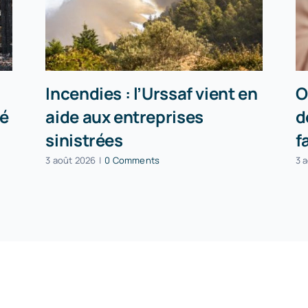
Incendies : l’Urssaf vient en
O
té
aide aux entreprises
d
sinistrées
f
3 août 2026
|
0 Comments
3 