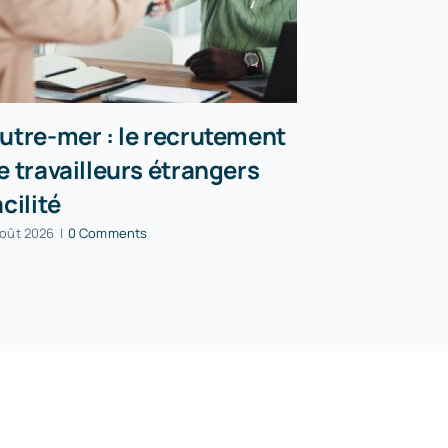
utre-mer : le recrutement
Incendies
e travailleurs étrangers
peuvent r
acilité
partielle
août 2026
|
0 Comments
5 août 2026
|
0 