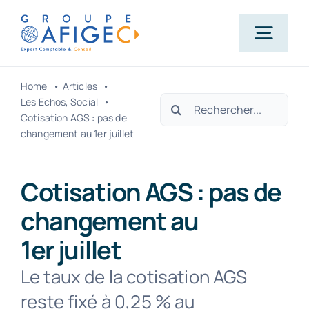
Passer
au
Togg
contenu
Navig
Home
Articles
Accueil
Rechercher:
Les Echos
Social
Cotisation AGS : pas de
changement au 1er juillet
Qui-sommes-nous ?
Cotisation AGS : pas de
Nos métiers
changement au
1er juillet
Actualités
Le taux de la cotisation AGS
Carrière
reste fixé à 0,25 % au