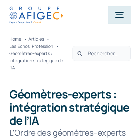
Passer
au
Togg
contenu
Navig
Home
Articles
Accueil
Les Echos
Profession
Rechercher:
Géomètres-experts :
intégration stratégique de
Qui-sommes-nous ?
l’IA
Nos métiers
Géomètres-experts :
intégration stratégique
Actualités
de l’IA
L’Ordre des géomètres-experts
Carrière