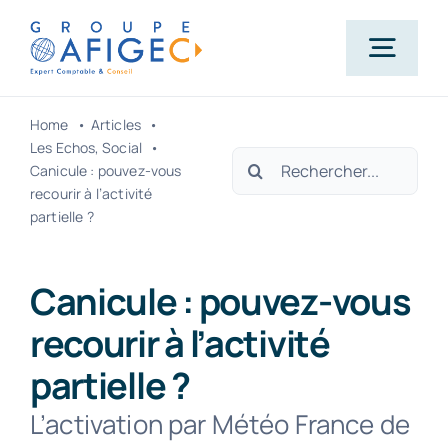
Passer
au
Togg
contenu
Navig
Home
Articles
Accueil
Les Echos
Social
Rechercher:
Canicule : pouvez-vous
recourir à l’activité
Qui-sommes-nous ?
partielle ?
Nos métiers
Canicule : pouvez-vous
recourir à l’activité
Actualités
partielle ?
L’activation par Météo France de
Carrière