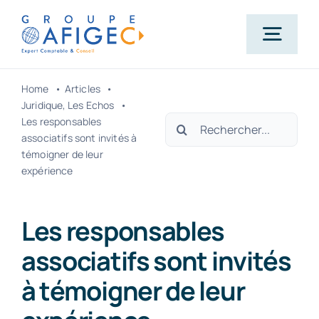
Passer
au
Togg
contenu
Navig
Home
Articles
Accueil
Juridique
Les Echos
Rechercher:
Les responsables
associatifs sont invités à
Qui-sommes-nous ?
témoigner de leur
expérience
Nos métiers
Les responsables
associatifs sont invités
Actualités
à témoigner de leur
Carrière