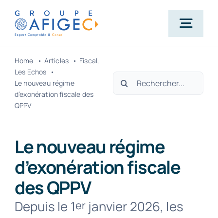
Passer
au
Togg
contenu
Navig
Home
Articles
Fiscal
Accueil
Les Echos
Rechercher:
Le nouveau régime
d’exonération fiscale des
Qui-sommes-nous ?
QPPV
Nos métiers
Le nouveau régime
d’exonération fiscale
Actualités
des QPPV
Depuis le 1
janvier 2026, les
er
Carrière