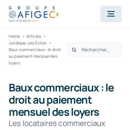
Passer
au
Togg
contenu
Navig
Home
Articles
Accueil
Juridique
Les Echos
Rechercher:
Baux commerciaux : le droit
au paiement mensuel des
Qui-sommes-nous ?
loyers
Nos métiers
Baux commerciaux : le
droit au paiement
Actualités
mensuel des loyers
Les locataires commerciaux
Carrière