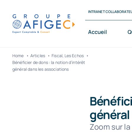
Passer
INTRANET COLLABORATE
au
contenu
Accueil
Q
Home
Articles
Fiscal
Les Echos
Bénéficier de dons : la notion d’intérêt
général dans les associations
Bénéfici
général
Zoom sur la 