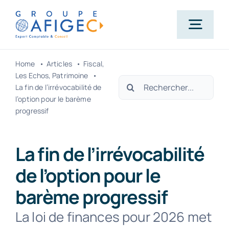
Passer
au
Togg
contenu
Navig
Home
Articles
Fiscal
Accueil
Les Echos
Patrimoine
Rechercher:
La fin de l’irrévocabilité de
l’option pour le barème
Qui-sommes-nous ?
progressif
Nos métiers
La fin de l’irrévocabilité
de l’option pour le
Actualités
barème progressif
La loi de finances pour 2026 met
Carrière