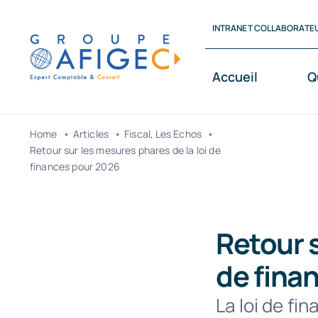
Passer
INTRANET COLLABORATE
au
contenu
Accueil
Q
Home
Articles
Fiscal
Les Echos
Retour sur les mesures phares de la loi de
finances pour 2026
Retour s
de fina
La loi de fi