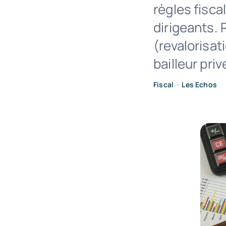
règles fisca
dirigeants. 
(revalorisat
bailleur pri
Fiscal
•
Les Echos