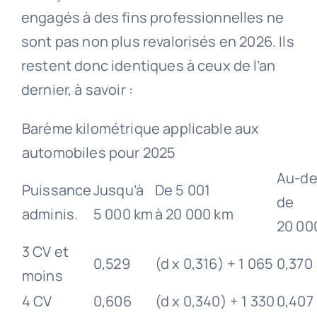
engagés à des fins professionnelles ne
sont pas non plus revalorisés en 2026. Ils
restent donc identiques à ceux de l’an
dernier, à savoir :
Barème kilométrique applicable aux
automobiles pour 2025
Au-de
Puissance
Jusqu’à
De 5 001
de
adminis.
5 000 km
à 20 000 km
20 00
3 CV et
0,529
(d x 0,316) + 1 065
0,370
moins
4 CV
0,606
(d x 0,340) + 1 330
0,407