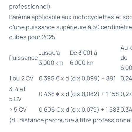
professionnel)
Barème applicable aux motocyclettes et sc
d’une puissance supérieure à 50 centimètr
cubes pour 2025
Au-
Jusqu’à
De 3 001 à
Puissance
de
3 000 km
6 000 km
6 0
1 ou 2 CV
0,395 € x d
(d x 0,099) + 891
0,24
3, 4 et
0,468 € x d
(d x 0,082) + 1 158
0,27
5 CV
> 5 CV
0,606 € x d
(d x 0,079) + 1 583
0,34
(d : distance parcourue à titre professionnel