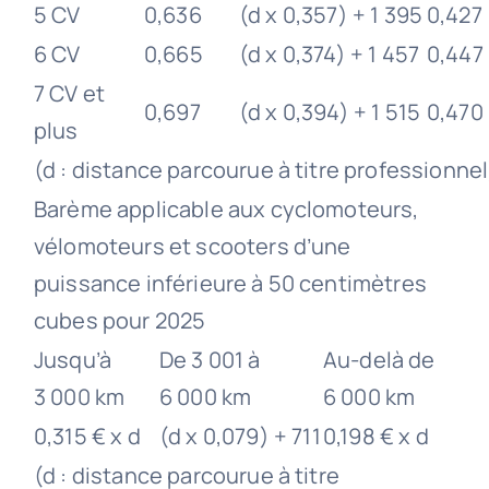
5 CV
0,636
(d x 0,357) + 1 395
0,427
6 CV
0,665
(d x 0,374) + 1 457
0,447
7 CV et
0,697
(d x 0,394) + 1 515
0,470
plus
(d : distance parcourue à titre professionnel
Barème applicable aux cyclomoteurs,
vélomoteurs et scooters d’une
puissance inférieure à 50 centimètres
cubes pour 2025
Jusqu’à
De 3 001 à
Au-delà de
3 000 km
6 000 km
6 000 km
0,315 € x d
(d x 0,079) + 711
0,198 € x d
(d : distance parcourue à titre