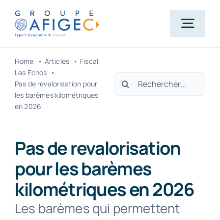
Passer
au
Togg
contenu
Navig
Home
Articles
Fiscal
Accueil
Les Echos
Rechercher:
Pas de revalorisation pour
les barèmes kilométriques
Qui-sommes-nous ?
en 2026
Nos métiers
Pas de revalorisation
pour les barèmes
Actualités
kilométriques en 2026
Les barèmes qui permettent
Carrière