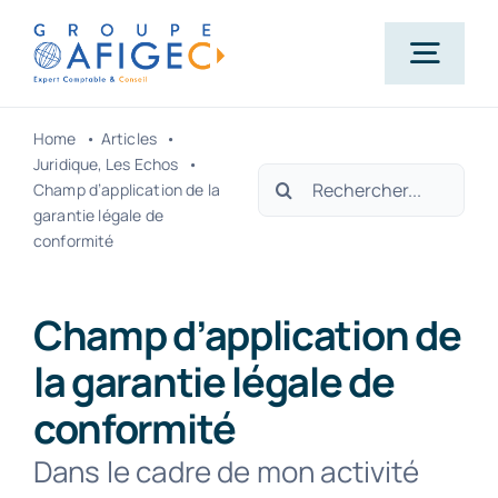
Passer
au
Togg
contenu
Navig
Home
Articles
Accueil
Juridique
Les Echos
Rechercher:
Champ d’application de la
garantie légale de
Qui-sommes-nous ?
conformité
Nos métiers
Champ d’application de
la garantie légale de
Actualités
conformité
Dans le cadre de mon activité
Carrière