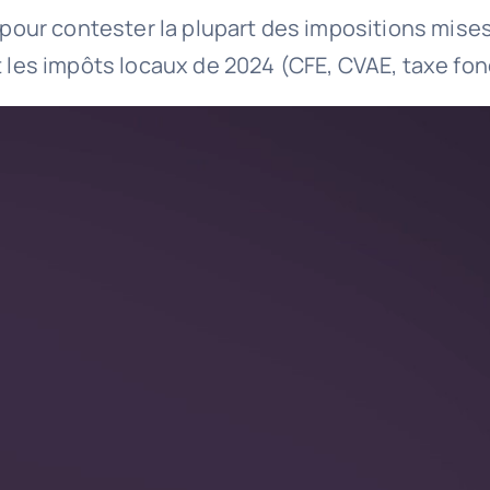
ée pour contester la plupart des impositions mi
t les impôts locaux de 2024 (CFE, CVAE, taxe fon