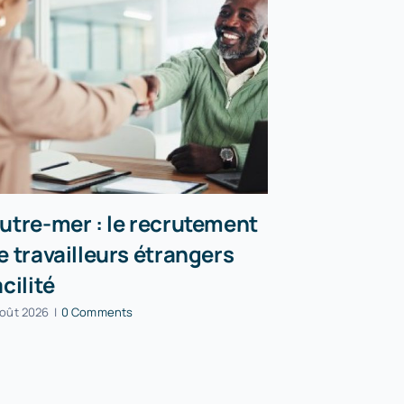
utre-mer : le recrutement
Incendies
e travailleurs étrangers
peuvent r
acilité
partielle
août 2026
|
0 Comments
5 août 2026
|
0 