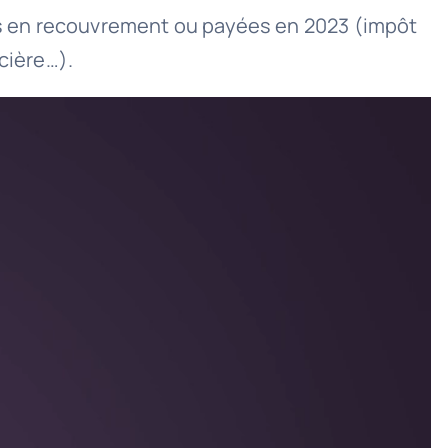
ses en recouvrement ou payées en 2023 (impôt
cière…).