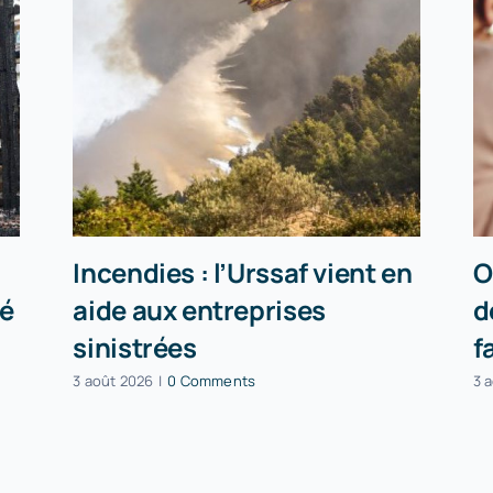
Incendies : l’Urssaf vient en
O
té
aide aux entreprises
d
sinistrées
f
3 août 2026
|
0 Comments
3 