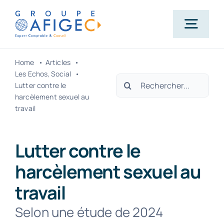
Passer
au
Togg
contenu
Navig
Home
Articles
Accueil
Les Echos
Social
Rechercher:
Lutter contre le
harcèlement sexuel au
Qui-sommes-nous ?
travail
Nos métiers
Lutter contre le
harcèlement sexuel au
Actualités
travail
Selon une étude de 2024
Carrière