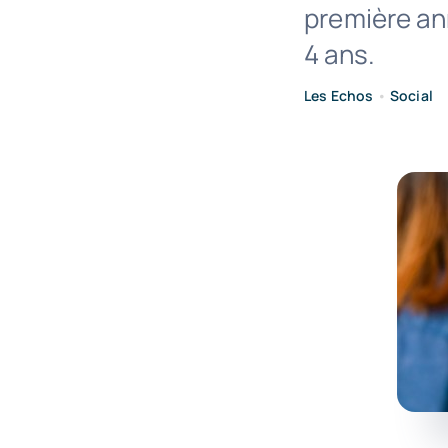
première ann
4 ans.
Les Echos
•
Social