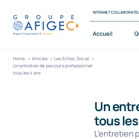
Passer
INTRANET COLLABORATE
au
contenu
Accueil
Q
Home
Articles
Les Echos
Social
Un entretien de parcours professionnel
tous les 4 ans
Un entr
tous les
L’entretien 