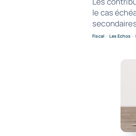
Les contrib
le cas échéa
secondaires
Fiscal
•
Les Echos
•