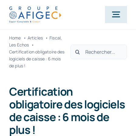
Passer
au
Togg
contenu
Navig
Home
Articles
Fiscal
Accueil
Les Echos
Rechercher:
Certification obligatoire des
logiciels de caisse : 6 mois
Qui-sommes-nous ?
de plus !
Nos métiers
Certification
obligatoire des logiciels
Actualités
de caisse : 6 mois de
plus !
Carrière