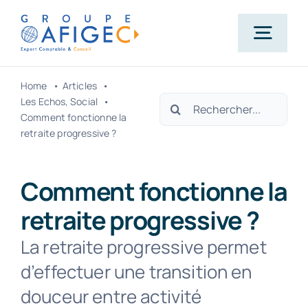
Passer
au
Togg
contenu
Navig
Home
Articles
Accueil
Rechercher:
Les Echos
Social
Comment fonctionne la
retraite progressive ?
Qui-sommes-nous ?
Comment fonctionne la
Nos métiers
retraite progressive ?
La retraite progressive permet
Actualités
d’effectuer une transition en
douceur entre activité
Carrière