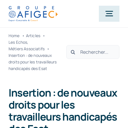
Passer
au
Togg
contenu
Navig
Home
Articles
Accueil
Les Echos
Rechercher:
Métiers Associatifs
Insertion : de nouveaux
Qui-sommes-nous ?
droits pour les travailleurs
handicapés des Esat
Nos métiers
Insertion : de nouveaux
droits pour les
Actualités
travailleurs handicapés
Carrière