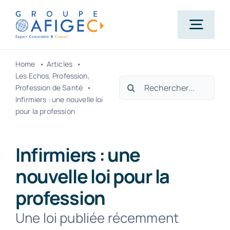
Passer
au
Togg
contenu
Navig
Home
Articles
Accueil
Les Echos
Profession
Rechercher:
Profession de Santé
Infirmiers : une nouvelle loi
Qui-sommes-nous ?
pour la profession
Nos métiers
Infirmiers : une
nouvelle loi pour la
Actualités
profession
Une loi publiée récemment
Carrière