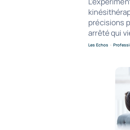
L’expérimen
kinésithéra
précisions p
arrêté qui vi
Les Echos
•
Profess