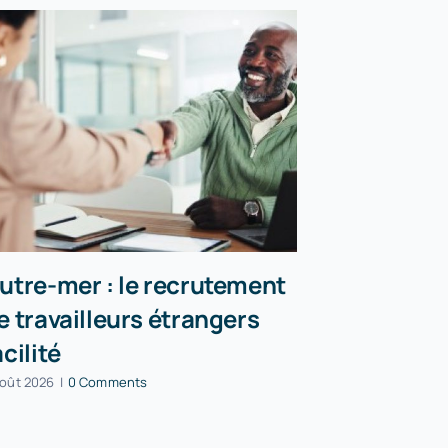
utre-mer : le recrutement
Incendies
e travailleurs étrangers
peuvent r
acilité
partielle
août 2026
|
0 Comments
5 août 2026
|
0 