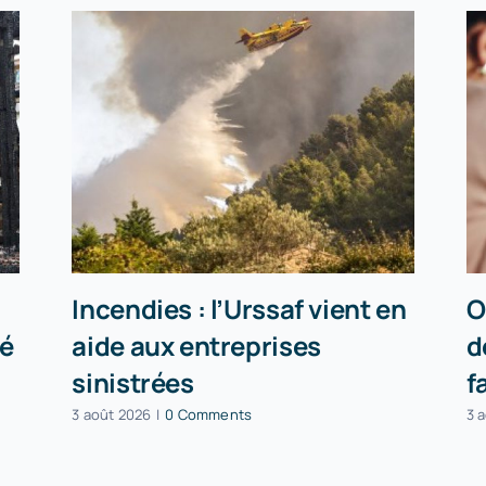
Incendies : l’Urssaf vient en
O
té
aide aux entreprises
d
sinistrées
f
3 août 2026
|
0 Comments
3 