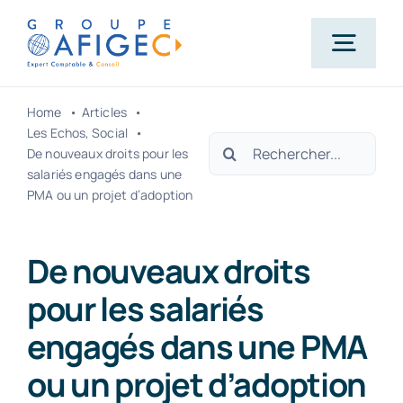
Passer
au
Togg
contenu
Navig
Home
Articles
Accueil
Les Echos
Social
Rechercher:
De nouveaux droits pour les
salariés engagés dans une
Qui-sommes-nous ?
PMA ou un projet d’adoption
Nos métiers
De nouveaux droits
pour les salariés
Actualités
engagés dans une PMA
ou un projet d’adoption
Carrière