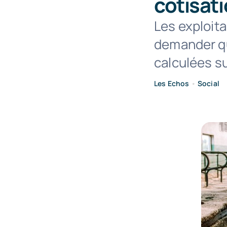
cotisati
Les exploita
demander qu
calculées su
Les Echos
•
Social