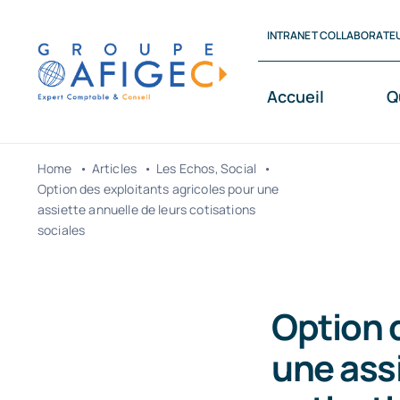
Passer
INTRANET COLLABORATE
au
contenu
Accueil
Q
Home
Articles
Les Echos
Social
Option des exploitants agricoles pour une
assiette annuelle de leurs cotisations
sociales
Option 
une assi