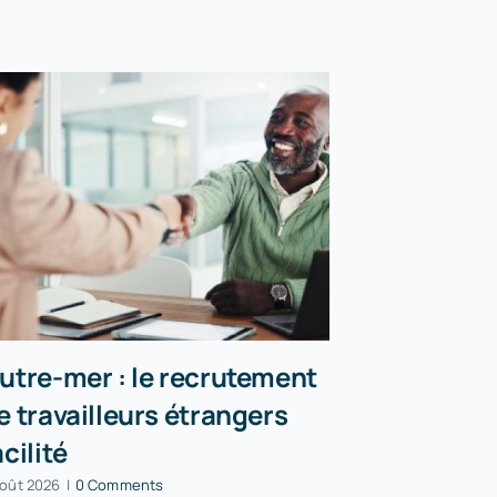
utre-mer : le recrutement
Incendies
e travailleurs étrangers
peuvent r
acilité
partielle
août 2026
|
0 Comments
5 août 2026
|
0 