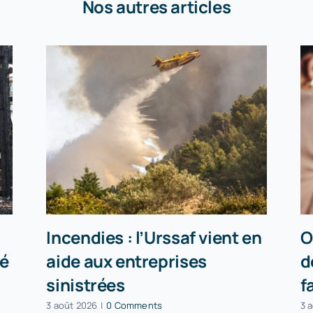
Nos autres articles
Incendies : l’Urssaf vient en
O
té
aide aux entreprises
d
sinistrées
f
3 août 2026
|
0 Comments
3 