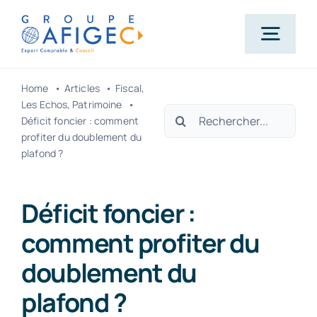
Passer
au
Togg
contenu
Navig
Home
Articles
Fiscal
Accueil
Les Echos
Patrimoine
Rechercher:
Déficit foncier : comment
profiter du doublement du
Qui-sommes-nous ?
plafond ?
Nos métiers
Déficit foncier :
comment profiter du
Actualités
doublement du
plafond ?
Carrière